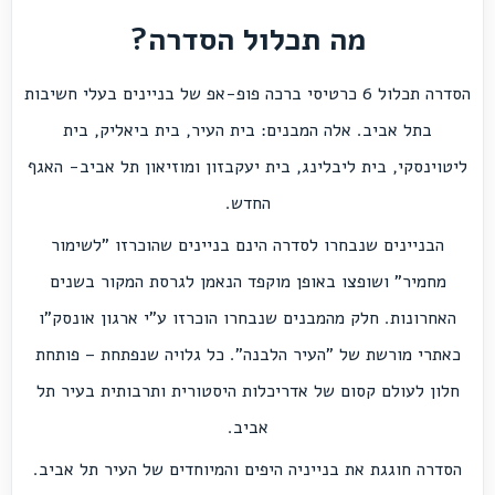
מה תכלול הסדרה?
הסדרה תכלול 6 כרטיסי ברכה פופ-אפ של בניינים בעלי חשיבות
בתל אביב. אלה המבנים: בית העיר, בית ביאליק, בית
ליטוינסקי, בית ליבלינג, בית יעקבזון ומוזיאון תל אביב- האגף
החדש.
הבניינים שנבחרו לסדרה הינם בניינים שהוכרזו "לשימור
מחמיר" ושופצו באופן מוקפד הנאמן לגרסת המקור בשנים
האחרונות. חלק מהמבנים שנבחרו הוכרזו ע"י ארגון אונסק"ו
כאתרי מורשת של "העיר הלבנה". כל גלויה שנפתחת – פותחת
חלון לעולם קסום של אדריכלות היסטורית ותרבותית בעיר תל
אביב.
הסדרה חוגגת את בנייניה היפים והמיוחדים של העיר תל אביב.