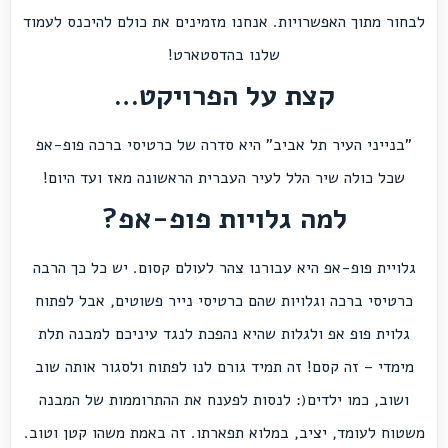
לבחור מתוך האפשרויות. אנחנו מזמינים את כולם
להיכנס לעמוד
שלנו בהדסטארט!
קצת על הפרויקט…
"בנייני העיר תל אביב" היא סדרה של כרטיסי ברכה פופ-אפ
שכל כולה שיר הלל לעיר העברית הראשונה מאז ועד היום!
למה גלויות פופ-אפ?
גלויית פופ-אפ היא עבורנו צהר לעולם קסום. יש כל כך הרבה
כרטיסי ברכה וגלויות שהם כרטיסי נייר פשוטים, אבל לפתוח
גלוית פופ אפ ולגלות שהיא נהפכת לנגד עיניכם למבנה תלת
מימדי – זה קסם! זה תמיד גורם לנו לפתוח ולסגור אותה שוב
ושוב, כמו ילדים(: לנסות לפענח את ההתרוממות של המבנה
משטוח לעומד, יציב, במלוא תפארתו. זה באמת משהו קטן וטוב.