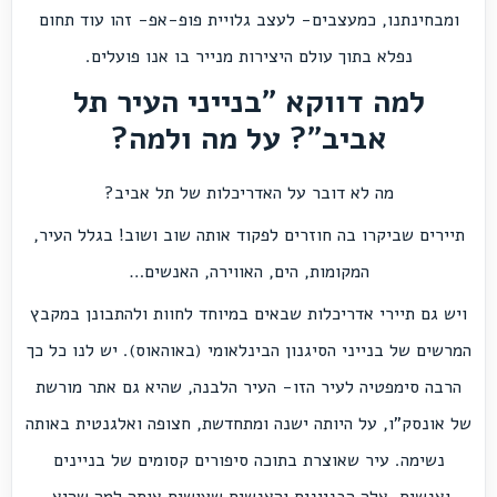
ומבחינתנו, כמעצבים- לעצב גלויית פופ-אפ- זהו עוד תחום
נפלא בתוך עולם היצירות מנייר בו אנו פועלים.
למה דווקא "בנייני העיר תל
אביב"? על מה ולמה?
מה לא דובר על האדריכלות של תל אביב?
תיירים שביקרו בה חוזרים לפקוד אותה שוב ושוב! בגלל העיר,
המקומות, הים, האווירה, האנשים…
ויש גם תיירי אדריכלות שבאים במיוחד לחוות ולהתבונן במקבץ
המרשים של בנייני הסיגנון הבינלאומי (באוהאוס). יש לנו כל כך
הרבה סימפטיה לעיר הזו- העיר הלבנה, שהיא גם אתר מורשת
של אונסק"ו, על היותה ישנה ומתחדשת, חצופה ואלגנטית באותה
נשימה. עיר שאוצרת בתוכה סיפורים קסומים של בניינים