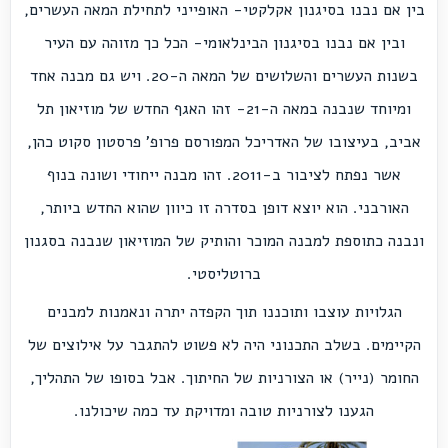
בין אם נבנו בסיגנון אקלקטי- האופייני לתחילת המאה העשרים,
ובין אם נבנו בסיגנון הבינלאומי- הכל כך מזוהה עם העיר
בשנות העשרים והשלושים של המאה ה-20. ויש גם מבנה אחד
ומיוחד שנבנה במאה ה-21- זהו האגף החדש של מוזיאון תל
אביב, בעיצובו של האדריכל המפורסם פרופ' פרסטון סקוט כהן,
אשר נפתח לציבור ב-2011. זהו מבנה ייחודי ושונה בנוף
האורבני. הוא יוצא דופן בסדרה זו כיוון שהוא החדש ביותר,
ונבנה כתוספת למבנה המוכר והותיק של המוזיאון שנבנה בסגנון
ברוטליסטי.
הגלויות עוצבו ותוכננו תוך הקפדה יתרה ונאמנות למבנים
הקיימים. בשלב התכנוני היה לא פשוט להתגבר על אילוצים של
החומר (נייר) או הצורניות של החיתוך. אבל בסופו של התהליך,
הגענו לצורניות טובה ומדויקת עד כמה שיכולנו.