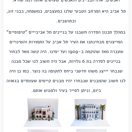
ואנשים. אלה הבניינים והאנשים שעושים אותה למה שהיא.
תל אביב היא המרחב הטבעי שלנו כמעצבים, כמשפחה, כבני זוג,
וכתושבים.
במהלך תכנון הסדרה חשבנו על בניינים תל אביבייים "טיפוסיים"
המייצגים מבחינתנו את העיר תל אביב על התמורות והשינויים
שעברה מאז שהוקמה ב-1909 ועד ימינו. היה קשה מאד לבחור
בניינים לסדרה בת 6 גלויות, אבל היה חשוב לנו שכל מבנה
שנבחר יייצג משהו חדשני ביחס לתקופה בה נוצר. כמו כן היה
לנו חשוב שהמבנים שנבחרו יהיו מבנים קיימים שעומדים בגאווה
כיום, וניתן לסייר בעיר ולפגוש אותם.