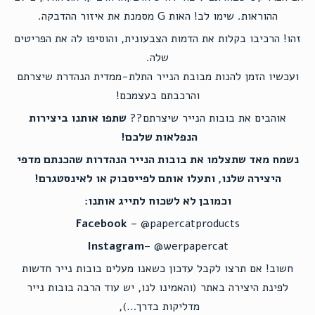
ההוראות. שימו לב! האות G מסמנת את איזור ההדבקה.
זהו! הרכיבו בקלות את הדמות הצבעונית, והוסיפו לה את הפריטים
שלה.
ועכשיו הזמן להנות מבובת הנייר התלת-ממדית הנהדרת שיצרתם
והרכבתם בעצמכם!
אוהבים את בובות הנייר שיצרתם??
שתפו אותנו ביצירות
הנפלאות שלכם!
נשמח מאד שתצלמו את בובות הנייר הנהדרות שהכנתם מדפי
היצירה שלנו, ותעלו אותם לפייסבוק או לאינסטגרם!
וכמובן לא לשכוח לתייג אותנו:
Facebook
– @papercatproducts
Instagram
– @werpapercat
חשוב! אם תרצו לקבל עדכון כשאנו מעלים בובות נייר חדשות
לפינת היצירה באתר (והאמינו לנו, יש עוד הרבה בובות נייר
מדליקות בדרך…),