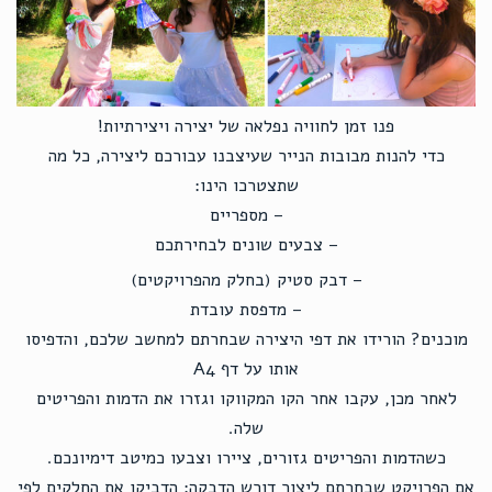
פנו זמן לחוויה נפלאה של יצירה ויצירתיות!
כדי להנות מבובות הנייר שעיצבנו עבורכם ליצירה, כל מה
שתצטרכו הינו:
– מספריים
– צבעים שונים לבחירתכם
– דבק סטיק (בחלק מהפרויקטים)
– מדפסת עובדת
מוכנים? הורידו את דפי היצירה שבחרתם למחשב שלכם, והדפיסו
אותו על דף A4
לאחר מכן, עקבו אחר הקו המקווקו וגזרו את הדמות והפריטים
שלה.
כשהדמות והפריטים גזורים, ציירו וצבעו כמיטב דימיונכם.
אם הפרויקט שבחרתם ליצור דורש הדבקה: הדביקו את החלקים לפי