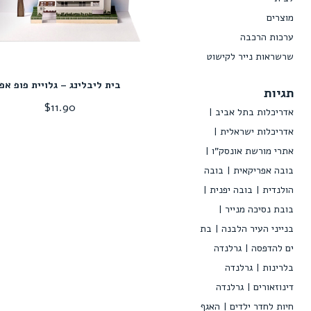
מוצרים
ערכות הרכבה
שרשראות נייר לקישוט
בית ליבלינג – גלויית פופ אפ
תגיות
$
11.90
אדריכלות בתל אביב
אדריכלות ישראלית
אתרי מורשת אונסק"ו
בובה אפריקאית
בובה
הולנדית
בובה יפנית
בובת נסיכה מנייר
בנייני העיר הלבנה
בת
ים להדפסה
גרלנדה
בלרינות
גרלנדה
דינוזאורים
גרלנדה
חיות לחדר ילדים
האגף