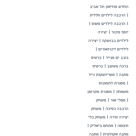
החדש מוזיאון תל אביב
הרכבה לילדים חללית
הרכבה לילדים מטוס
יוסף מינור
יצירה
לילדים בבושקה
יצירה
לילדים דינוזאורים
כוכב ים מנייר
כרטיס
ברכה מעוצב
כרטיס
מתנה
מטריושקות נייר
מסגרת לתמונות
משפחה
מסגרת מקרטון
מפלי אור
משחק
הרכבה נסיכה
משחק
יצירה טירה
משחק כלי
תעופה
מתחם ביאליק
מתנה אקולוגית
מתנה