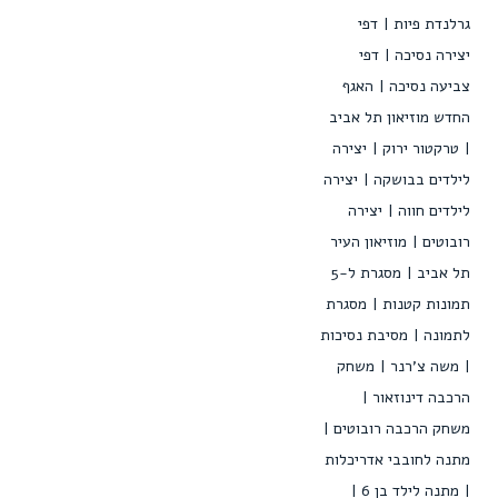
גרלנדת פיות
דפי
יצירה נסיכה
דפי
צביעה נסיכה
האגף
החדש מוזיאון תל אביב
טרקטור ירוק
יצירה
לילדים בבושקה
יצירה
לילדים חווה
יצירה
רובוטים
מוזיאון העיר
תל אביב
מסגרת ל-5
תמונות קטנות
מסגרת
לתמונה
מסיבת נסיכות
משה צ'רנר
משחק
הרכבה דינוזאור
משחק הרכבה רובוטים
מתנה לחובבי אדריכלות
מתנה לילד בן 6