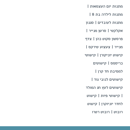
מתנות יום העצמאות
מתנות לילדה בת 8
מתנות לעובדים
סגנון
אקלקטי
סרטן מנייר
פרסטון סקוט כהן
צדף
מנייר
צעצוע טירקס
קישוט יוניקורן
קישוטי
כריסמס
קישוטים
למסיבת חד קרן
קישוטים לנובי גוד
קישוטים לעץ חג המולד
קישוטי פיות
קישוט
לחדר יוניוקרן
קישוט
רובוט
רובוט רטרו