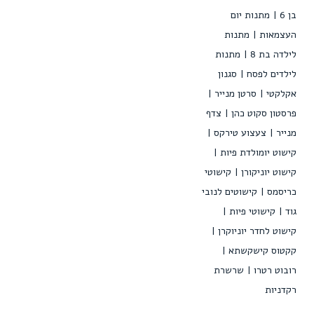
בן 6
מתנות יום
העצמאות
מתנות
לילדה בת 8
מתנות
לילדים לפסח
סגנון
אקלקטי
סרטן מנייר
פרסטון סקוט כהן
צדף
מנייר
צעצוע טירקס
קישוט יומולדת פיות
קישוט יוניקורן
קישוטי
כריסמס
קישוטים לנובי
גוד
קישוטי פיות
קישוט לחדר יוניוקרן
קקטוס קישקשתא
רובוט רטרו
שרשרת
רקדניות