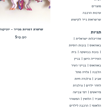
מוצרים
ערכות הרכבה
שרשראות נייר לקישוט
שרשרת דמויות מנייר – יוניקור
תגיות
$
19.90
אדריכלות ישראלית
באוהאוס
בובות רוסיות
בובת בבושקה
בית
העירייה הישן
בניין
באוהאוס
בנייני העיר
הלבנה
גלויה מתל
אביב
גרלנדה חיות
לחדר ילדים
גרלנדת
פיראטים
דפי צביעה
אביר
הלואין
המשורר
הלאומי
הרכבה לילדים