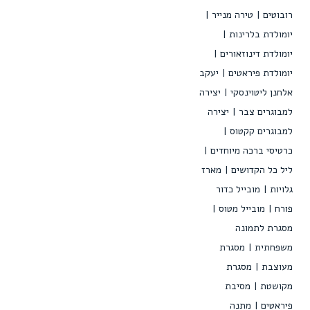
רובוטים
טירה מנייר
יומולדת בלרינות
יומולדת דינוזאורים
יומולדת פיראטים
יעקב
אלחנן ליטוינסקי
יצירה
למבוגרים צבר
יצירה
למבוגרים קקטוס
כרטיסי ברכה מיוחדים
ליל כל הקדושים
מארז
גלויות
מובייל כדור
פורח
מובייל מטוס
מסגרת לתמונה
משפחתית
מסגרת
מעוצבת
מסגרת
מקושטת
מסיבת
פיראטים
מתנה