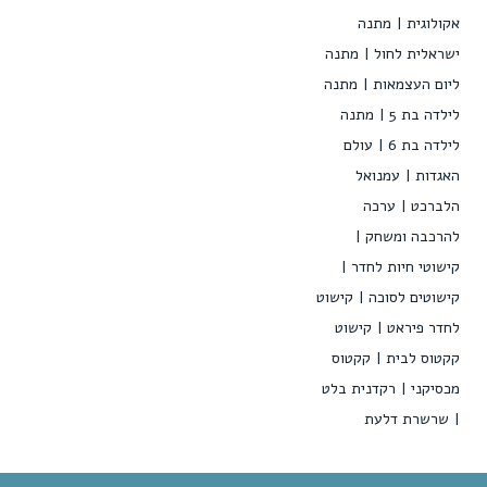
אקולוגית
מתנה
ישראלית לחול
מתנה
ליום העצמאות
מתנה
לילדה בת 5
מתנה
לילדה בת 6
עולם
האגדות
עמנואל
הלברכט
ערכה
להרכבה ומשחק
קישוטי חיות לחדר
קישוטים לסוכה
קישוט
לחדר פיראט
קישוט
קקטוס לבית
קקטוס
מכסיקני
רקדנית בלט
שרשרת דלעת