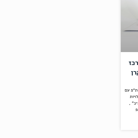
רכז
רן
ת"פ עם
ויות
ב" ,
פ