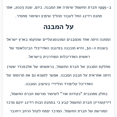
ב-1995 חברת החשמל שימרה את המבנה. כיום, שנת 2023, אתר
תחנת רדינג החל לעבור תהליך שיפוץ ושימור מחמיר.
על המבנה
התחנה היתה אחד מהמבנים המונומנטליים שהוקמו בארץ ישראל
בשנות ה-30, והיא תוכננה בסיגנון האדריכלי הבינלאומי של
ראשית האדריכלות המודרנית בישראל.
מחלקת התכנון של חברת החשמל, בראשותו של אלכסנדר שטרן
היתה אחראית על תכנון המבנה. אפשר למצוא גם את תרומתו של
האדריכל קליפורד הולידיי בעיצוב המבנה.
כחלק מתוכנית "נקודות אור" לשימור מורשת חברת החשמל,
דירקטוריון חברת החשמל קבע כי בתחנת הכוח רדינג יוקם מרכז
המורשת של חברת החשמל. המרכז יפתח לקהל הרחב ויחובר